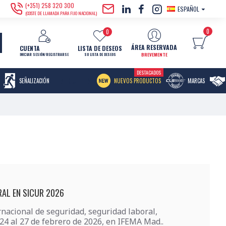
(+351) 258 320 300
ESPAÑOL
(COSTE DE LLAMADA PARA FIJO NACIONAL)
0
0
ÁREA RESERVADA
CUENTA
LISTA DE DESEOS
BREVEMENTE
INICIAR SESIÓN/REGISTRARSE
SU LISTA DE DESEOS
DESTACADOS
MENU ITEM
SEÑALIZACIÓN
NUEVOS PRODUCTOS
MARCAS
AL EN SICUR 2026
rnacional de seguridad, seguridad laboral,
24 al 27 de febrero de 2026, en IFEMA Mad..