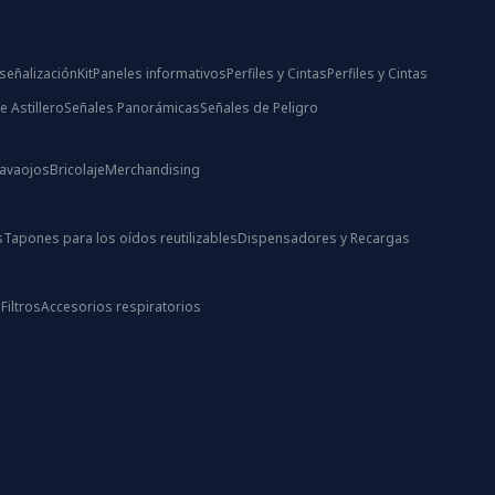
señalización
Kit
Paneles informativos
Perfiles y Cintas
Perfiles y Cintas
e Astillero
Señales Panorámicas
Señales de Peligro
Lavaojos
Bricolaje
Merchandising
s
Tapones para los oídos reutilizables
Dispensadores y Recargas
s
Filtros
Accesorios respiratorios