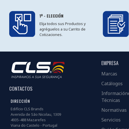
1º - ELECCIÓN
Elija todos sus Productos y
agréguelos a su Carrito de
Cotizaciones.
EMPRESA
Marcas
Catálogos
CONTACTOS
Información
Técnicas
DIRECCIÓN
Edifício CLS Brands
Normativas
Avenida de São Nicolau, 1309
Servicios
4935-488 Mazarefes
Viana do Castelo - Portugal