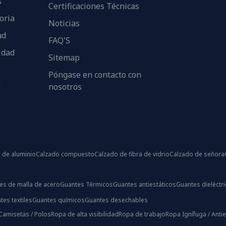
s
Certificaciones Técnicas
oria
Noticias
ad
FAQ'S
idad
Sitemap
Póngase en contacto con
n
nosotros
 de aluminio
Calzado compuesto
Calzado de fibra de vidrio
Calzado de señora
es de malla de acero
Guantes Térmicos
Guantes antiestáticos
Guantes dieléctr
tes textiles
Guantes químicos
Guantes desechables
Camisetas / Polos
Ropa de alta visibilidad
Ropa de trabajo
Ropa Ignífuga / Antie