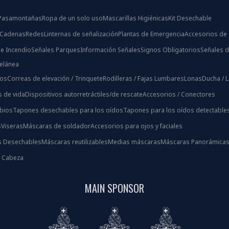
/ Pasamontañas
Ropa de un solo uso
Mascarillas Higiénicas
Kit Desechable
 Cadenas
Redes
Linternas de señalización
Plantas de Emergencia
Accesorios de 
e Incendio
Señales Parques
Información Señales
Signos Obligatorios
Señales d
celánea
ios
Correas de elevación / Trinquete
Rodilleras / Fajas Lumbares
Lonas
Ducha / 
s de vida
Dispositivos autorretráctiles/de rescate
Accesorios / Conectores
bios
Tapones desechables para los oídos
Tapones para los oídos detectable
s
Viseras
Máscaras de soldador
Accesorios para ojos y faciales
s Desechables
Máscaras reutilizables
Medias máscaras
Máscaras Panorámica
s Cabeza
MAIN SPONSOR