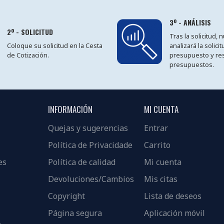
3º - ANÁLISIS
2º - SOLICITUD
Tras la solicitud,
Coloque su solicitud en la Cesta
analizará la solici
de Cotización.
presupuesto y re
presupuestos.
INFORMACIÓN
MI CUENTA
Quejas y sugerencias
Entrar
Política de Privacidade
Carrito
es
Política de calidad
Mi cuenta
Devoluciones/Cambios
Mis citas
Copyright
Lista de deseos
Página segura
Aplicación móvil