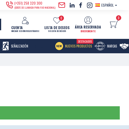
(+351) 258 320 300
ESPAÑOL
(COSTE DE LLAMADA PARA FIJO NACIONAL)
0
0
ÁREA RESERVADA
CUENTA
LISTA DE DESEOS
BREVEMENTE
INICIAR SESIÓN/REGISTRARSE
SU LISTA DE DESEOS
DESTACADOS
MENU ITEM
SEÑALIZACIÓN
NUEVOS PRODUCTOS
MARCAS