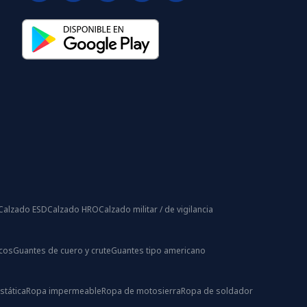
Calzado ESD
Calzado HRO
Calzado militar / de vigilancia
icos
Guantes de cuero y crute
Guantes tipo americano
stática
Ropa impermeable
Ropa de motosierra
Ropa de soldador