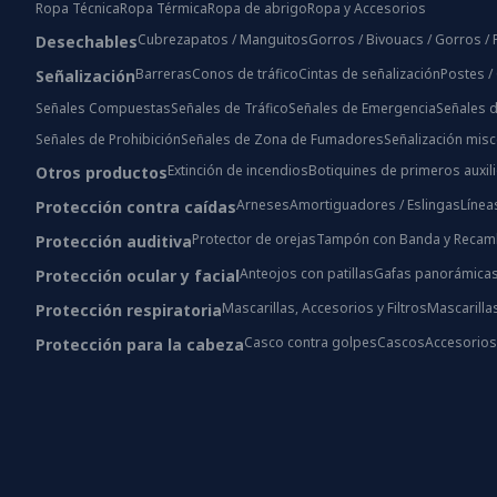
Ropa Técnica
Ropa Térmica
Ropa de abrigo
Ropa y Accesorios
Cubrezapatos / Manguitos
Gorros / Bivouacs / Gorros 
Desechables
Barreras
Conos de tráfico
Cintas de señalización
Postes /
Señalización
Señales Compuestas
Señales de Tráfico
Señales de Emergencia
Señales d
Señales de Prohibición
Señales de Zona de Fumadores
Señalización mis
Extinción de incendios
Botiquines de primeros auxil
Otros productos
Arneses
Amortiguadores / Eslingas
Línea
Protección contra caídas
Protector de orejas
Tampón con Banda y Recam
Protección auditiva
Anteojos con patillas
Gafas panorámica
Protección ocular y facial
Mascarillas, Accesorios y Filtros
Mascarilla
Protección respiratoria
Casco contra golpes
Cascos
Accesorio
Protección para la cabeza