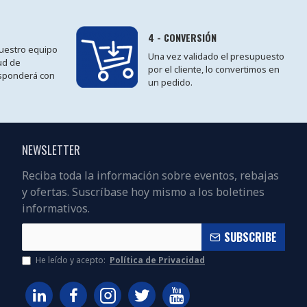
4 - CONVERSIÓN
 nuestro equipo
Una vez validado el presupuesto
tud de
por el cliente, lo convertimos en
sponderá con
un pedido.
NEWSLETTER
Reciba toda la información sobre eventos, rebajas
y ofertas. Suscríbase hoy mismo a los boletines
informativos.
SUBSCRIBE
He leído y acepto:
Política de Privacidad