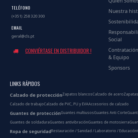
Quién Somo
TELÉFONO
Nuestra hist
(+351) 258 320 300
Sostenibilid
EMAIL
Responsabil
geral@cls.pt
Social
Contratació
CONVIÉRTASE EN DISTRIBUIDOR !
& Equipo
Sponsors
LINKS RÁPIDOS
Zapatos blancos
Calzado de acero
Zapatas
Calzado de protección
Calzado de trabajo
Calzado de PVC, PU y EVA
Accesorios de calzado
Guantes multiusos
Guantes Anti Corte
Guant
Guantes de protección
Guantes de soldadura
Guantes antivibración
Guantes de motosierra
Guan
Restauración / Sanidad / Laboratorio / Educación
Ropa de seguridad