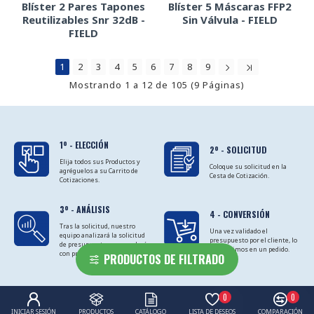
Blíster 2 Pares Tapones
Blíster 5 Máscaras FFP2
Reutilizables Snr 32dB -
Sin Válvula - FIELD
FIELD
1
2
3
4
5
6
7
8
9
Mostrando 1 a 12 de 105 (9 Páginas)
1º - ELECCIÓN
2º - SOLICITUD
Elija todos sus Productos y
Coloque su solicitud en la
agréguelos a su Carrito de
Cesta de Cotización.
Cotizaciones.
3º - ANÁLISIS
4 - CONVERSIÓN
Tras la solicitud, nuestro
Una vez validado el
equipo analizará la solicitud
presupuesto por el cliente, lo
de presupuesto y responderá
convertimos en un pedido.
con presupuestos.
PRODUCTOS DE FILTRADO
0
0
INICIAR SESIÓN
PRODUCTOS
CATÁLOGO
LISTA DE DESEOS
COMPARACIÓN