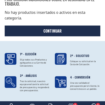
TRABAJO.
No hay productos insertados o activos en esta
categoría.
CONTINUAR
1º - ELECCIÓN
2º - SOLICITUD
Elija todos sus Productos y
Coloque su solicitud en la
agréguelos a su Carrito de
Cesta de Cotización.
Cotizaciones.
3º - ANÁLISIS
4 - CONVERSIÓN
Tras la solicitud, nuestro
Una vez validado el
equipo analizará la solicitud
presupuesto por el cliente, lo
de presupuesto y responderá
convertimos en un pedido.
con presupuestos.
0
0