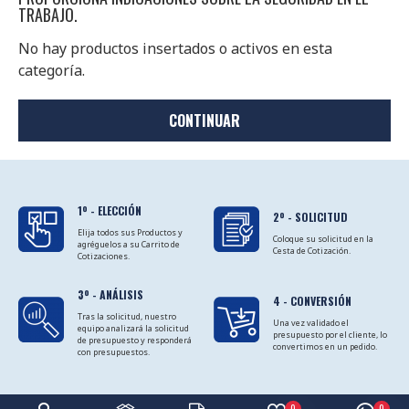
TRABAJO.
No hay productos insertados o activos en esta
categoría.
CONTINUAR
1º - ELECCIÓN
2º - SOLICITUD
Elija todos sus Productos y
Coloque su solicitud en la
agréguelos a su Carrito de
Cesta de Cotización.
Cotizaciones.
3º - ANÁLISIS
4 - CONVERSIÓN
Tras la solicitud, nuestro
Una vez validado el
equipo analizará la solicitud
presupuesto por el cliente, lo
de presupuesto y responderá
convertimos en un pedido.
con presupuestos.
0
0