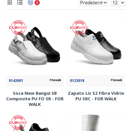
0
0142001
0123018
Soca New Bangui SB
Zapato Lis S2 Fibra Vidrio
Composite PU FO SR - FOR
PU SRC - FOR WALK
WALK