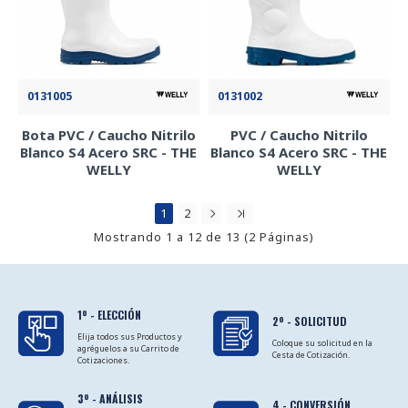
0131005
0131002
Bota PVC / Caucho Nitrilo
PVC / Caucho Nitrilo
Blanco S4 Acero SRC - THE
Blanco S4 Acero SRC - THE
WELLY
WELLY
1
2
Mostrando 1 a 12 de 13 (2 Páginas)
1º - ELECCIÓN
2º - SOLICITUD
Elija todos sus Productos y
Coloque su solicitud en la
agréguelos a su Carrito de
Cesta de Cotización.
Cotizaciones.
3º - ANÁLISIS
4 - CONVERSIÓN