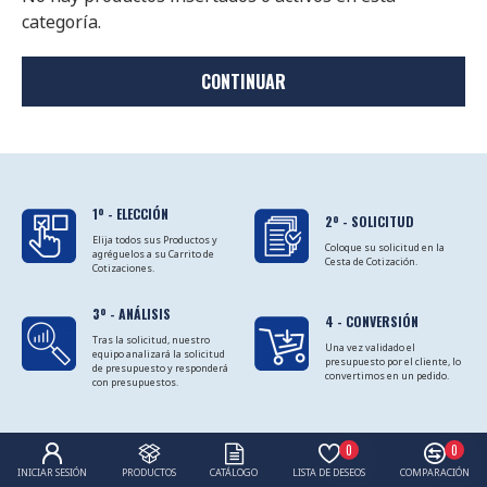
categoría.
CONTINUAR
1º - ELECCIÓN
2º - SOLICITUD
Elija todos sus Productos y
Coloque su solicitud en la
agréguelos a su Carrito de
Cesta de Cotización.
Cotizaciones.
3º - ANÁLISIS
4 - CONVERSIÓN
Tras la solicitud, nuestro
Una vez validado el
equipo analizará la solicitud
presupuesto por el cliente, lo
de presupuesto y responderá
convertimos en un pedido.
con presupuestos.
0
0
INICIAR SESIÓN
PRODUCTOS
CATÁLOGO
LISTA DE DESEOS
COMPARACIÓN