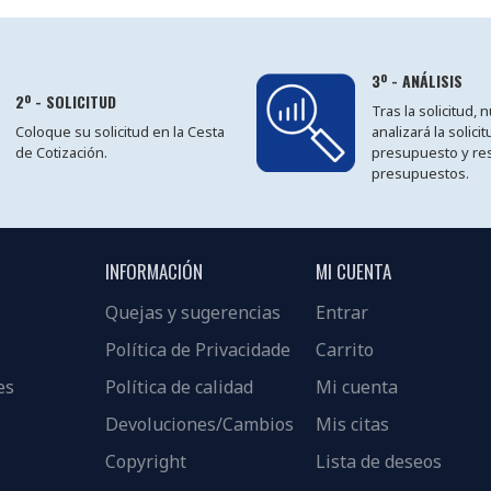
3º - ANÁLISIS
2º - SOLICITUD
Tras la solicitud,
Coloque su solicitud en la Cesta
analizará la solici
de Cotización.
presupuesto y re
presupuestos.
INFORMACIÓN
MI CUENTA
Quejas y sugerencias
Entrar
Política de Privacidade
Carrito
es
Política de calidad
Mi cuenta
Devoluciones/Cambios
Mis citas
Copyright
Lista de deseos