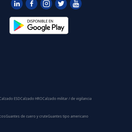
Calzado ESD
Calzado HRO
Calzado militar / de vigilancia
icos
Guantes de cuero y crute
Guantes tipo americano