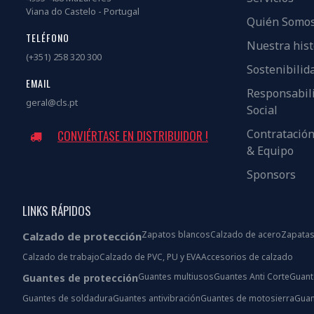
Viana do Castelo - Portugal
Quién Somo
TELÉFONO
Nuestra hist
(+351) 258 320 300
Sostenibilid
EMAIL
Responsabil
geral@cls.pt
Social
Contratació
CONVIÉRTASE EN DISTRIBUIDOR !
& Equipo
Sponsors
LINKS RÁPIDOS
Zapatos blancos
Calzado de acero
Zapatas
Calzado de protección
Calzado de trabajo
Calzado de PVC, PU y EVA
Accesorios de calzado
Guantes multiusos
Guantes Anti Corte
Guant
Guantes de protección
Guantes de soldadura
Guantes antivibración
Guantes de motosierra
Guan