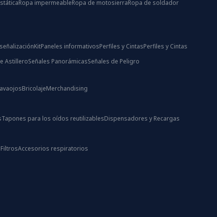
stática
Ropa impermeable
Ropa de motosierra
Ropa de soldador
señalización
Kit
Paneles informativos
Perfiles y Cintas
Perfiles y Cintas
e Astillero
Señales Panorámicas
Señales de Peligro
Lavaojos
Bricolaje
Merchandising
s
Tapones para los oídos reutilizables
Dispensadores y Recargas
s
Filtros
Accesorios respiratorios