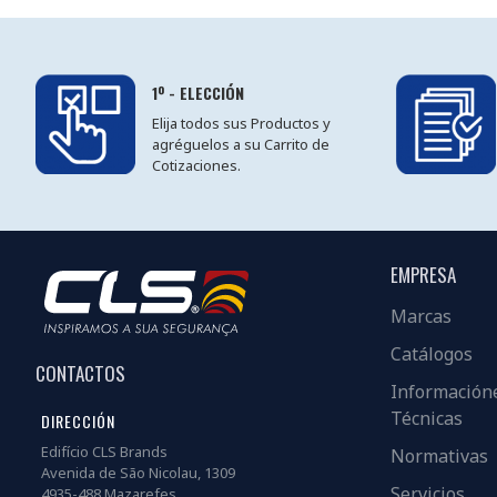
1º - ELECCIÓN
Elija todos sus Productos y
agréguelos a su Carrito de
Cotizaciones.
EMPRESA
Marcas
Catálogos
CONTACTOS
Información
Técnicas
DIRECCIÓN
Edifício CLS Brands
Normativas
Avenida de São Nicolau, 1309
Servicios
4935-488 Mazarefes