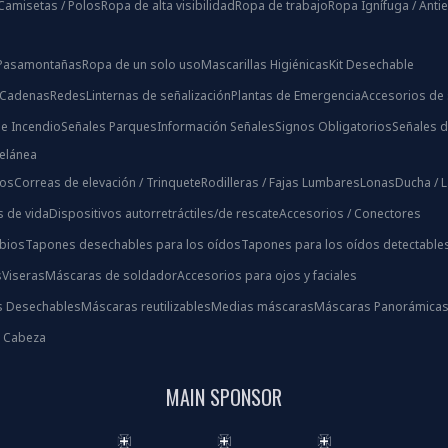
Camisetas / Polos
Ropa de alta visibilidad
Ropa de trabajo
Ropa Ignífuga / Antie
/ Pasamontañas
Ropa de un solo uso
Mascarillas Higiénicas
Kit Desechable
 Cadenas
Redes
Linternas de señalización
Plantas de Emergencia
Accesorios de 
e Incendio
Señales Parques
Información Señales
Signos Obligatorios
Señales d
celánea
ios
Correas de elevación / Trinquete
Rodilleras / Fajas Lumbares
Lonas
Ducha / 
s de vida
Dispositivos autorretráctiles/de rescate
Accesorios / Conectores
bios
Tapones desechables para los oídos
Tapones para los oídos detectable
s
Viseras
Máscaras de soldador
Accesorios para ojos y faciales
s Desechables
Máscaras reutilizables
Medias máscaras
Máscaras Panorámica
s Cabeza
MAIN SPONSOR