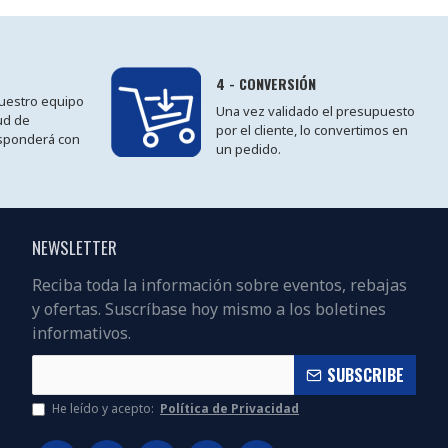
4 - CONVERSIÓN
 nuestro equipo
Una vez validado el presupuesto
tud de
por el cliente, lo convertimos en
sponderá con
un pedido.
NEWSLETTER
Reciba toda la información sobre eventos, rebajas
y ofertas. Suscríbase hoy mismo a los boletines
informativos.
SUBSCRIBE
He leído y acepto:
Política de Privacidad