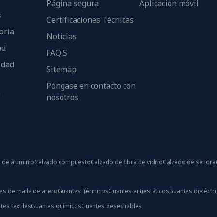
Página segura
Aplicación móvil
s
Certificaciones Técnicas
oria
Noticias
ad
FAQ'S
idad
Sitemap
Póngase en contacto con
n
nosotros
 de aluminio
Calzado compuesto
Calzado de fibra de vidrio
Calzado de señora
es de malla de acero
Guantes Térmicos
Guantes antiestáticos
Guantes dieléctr
tes textiles
Guantes químicos
Guantes desechables