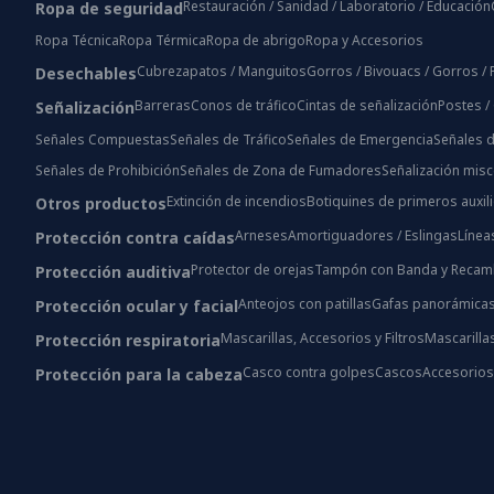
Restauración / Sanidad / Laboratorio / Educación
Ropa de seguridad
Ropa Técnica
Ropa Térmica
Ropa de abrigo
Ropa y Accesorios
Cubrezapatos / Manguitos
Gorros / Bivouacs / Gorros 
Desechables
Barreras
Conos de tráfico
Cintas de señalización
Postes /
Señalización
Señales Compuestas
Señales de Tráfico
Señales de Emergencia
Señales d
Señales de Prohibición
Señales de Zona de Fumadores
Señalización mis
Extinción de incendios
Botiquines de primeros auxil
Otros productos
Arneses
Amortiguadores / Eslingas
Línea
Protección contra caídas
Protector de orejas
Tampón con Banda y Recam
Protección auditiva
Anteojos con patillas
Gafas panorámica
Protección ocular y facial
Mascarillas, Accesorios y Filtros
Mascarilla
Protección respiratoria
Casco contra golpes
Cascos
Accesorio
Protección para la cabeza