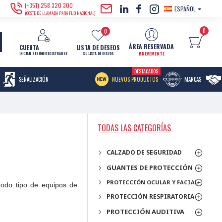
(+351) 258 320 300
ESPAÑOL
(COSTE DE LLAMADA PARA FIJO NACIONAL)
0
0
ÁREA RESERVADA
CUENTA
LISTA DE DESEOS
BREVEMENTE
INICIAR SESIÓN/REGISTRARSE
SU LISTA DE DESEOS
DESTACADOS
MENU ITEM
SEÑALIZACIÓN
NUEVOS PRODUCTOS
MARCAS
TODAS LAS CATEGORÍAS
CALZADO DE SEGURIDAD
GUANTES DE PROTECCIÓN
PROTECCIÓN OCULAR Y FACIAL
todo tipo de equipos de
PROTECCIÓN RESPIRATORIA
PROTECCIÓN AUDITIVA