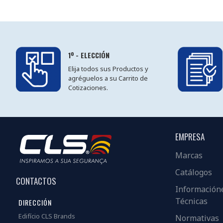
1º - ELECCIÓN
Elija todos sus Productos y
agréguelos a su Carrito de
Cotizaciones.
EMPRESA
Marcas
Catálogos
CONTACTOS
Información
Técnicas
DIRECCIÓN
Edifício CLS Brands
Normativas