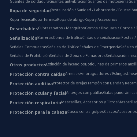
Guantes de soldadura
Guantes antivibración
Guantes de motosierra
Guan
Restauración / Sanidad / Laboratorio / Educación
Ropa de seguridad
Ropa Técnica
Ropa Térmica
Ropa de abrigo
Ropa y Accesorios
Cubrezapatos / Manguitos
Gorros / Bivouacs / Gorros 
Desechables
Barreras
Conos de tráfico
Cintas de señalización
Postes /
Señalización
Señales Compuestas
Señales de Tráfico
Señales de Emergencia
Señales d
Señales de Prohibición
Señales de Zona de Fumadores
Señalización mis
Extinción de incendios
Botiquines de primeros auxil
Otros productos
Arneses
Amortiguadores / Eslingas
Línea
Protección contra caídas
Protector de orejas
Tampón con Banda y Recam
Protección auditiva
Anteojos con patillas
Gafas panorámica
Protección ocular y facial
Mascarillas, Accesorios y Filtros
Mascarilla
Protección respiratoria
Casco contra golpes
Cascos
Accesorio
Protección para la cabeza