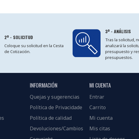
3º - ANÁLISIS
2º - SOLICITUD
Tras la solicitud,
Coloque su solicitud en la Cesta
analizará la solici
de Cotización.
presupuesto y re
presupuestos.
INFORMACIÓN
MI CUENTA
Quejas y sugerencias
Entrar
Política de Privacidade
Carrito
es
Política de calidad
Mi cuenta
Devoluciones/Cambios
Mis citas