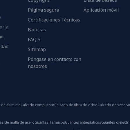
Copyright
Lista de deseos
Página segura
Aplicación móvil
s
Certificaciones Técnicas
oria
Noticias
ad
FAQ'S
idad
Sitemap
Póngase en contacto con
n
nosotros
 de aluminio
Calzado compuesto
Calzado de fibra de vidrio
Calzado de señora
es de malla de acero
Guantes Térmicos
Guantes antiestáticos
Guantes dieléctr