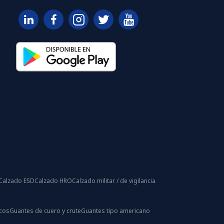
Calzado ESD
Calzado HRO
Calzado militar / de vigilancia
icos
Guantes de cuero y crute
Guantes tipo americano