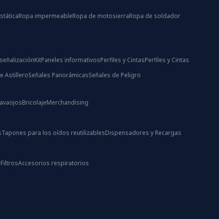
stática
Ropa impermeable
Ropa de motosierra
Ropa de soldador
señalización
Kit
Paneles informativos
Perfiles y Cintas
Perfiles y Cintas
e Astillero
Señales Panorámicas
Señales de Peligro
Lavaojos
Bricolaje
Merchandising
s
Tapones para los oídos reutilizables
Dispensadores y Recargas
s
Filtros
Accesorios respiratorios