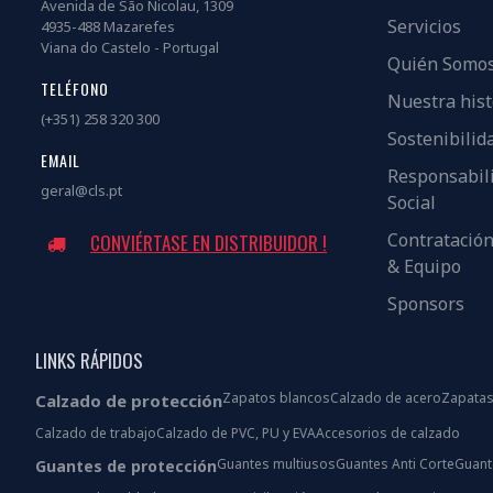
Avenida de São Nicolau, 1309
Servicios
4935-488 Mazarefes
Viana do Castelo - Portugal
Quién Somo
TELÉFONO
Nuestra hist
(+351) 258 320 300
Sostenibilid
EMAIL
Responsabil
geral@cls.pt
Social
Contratació
CONVIÉRTASE EN DISTRIBUIDOR !
& Equipo
Sponsors
LINKS RÁPIDOS
Zapatos blancos
Calzado de acero
Zapatas
Calzado de protección
Calzado de trabajo
Calzado de PVC, PU y EVA
Accesorios de calzado
Guantes multiusos
Guantes Anti Corte
Guant
Guantes de protección