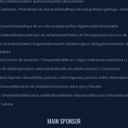
tes textiles
Guantes químicos
Guantes desechables
Camisetas / Polos
Ropa de alta visibilidad
Ropa de trabajo
Ropa Ignífuga / Antie
/ Pasamontañas
Ropa de un solo uso
Mascarillas Higiénicas
Kit Desechable
 Cadenas
Redes
Linternas de señalización
Plantas de Emergencia
Accesorios de 
e Incendio
Señales Parques
Información Señales
Signos Obligatorios
Señales d
celánea
ios
Correas de elevación / Trinquete
Rodilleras / Fajas Lumbares
Lonas
Ducha / 
s de vida
Dispositivos autorretráctiles/de rescate
Accesorios / Conectores
bios
Tapones desechables para los oídos
Tapones para los oídos detectable
s
Viseras
Máscaras de soldador
Accesorios para ojos y faciales
s Desechables
Máscaras reutilizables
Medias máscaras
Máscaras Panorámica
s Cabeza
MAIN SPONSOR