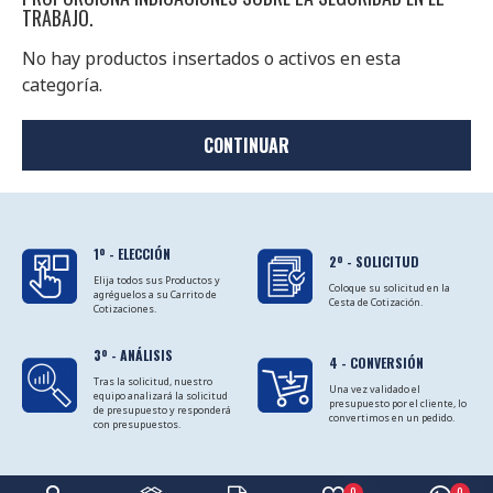
TRABAJO.
No hay productos insertados o activos en esta
categoría.
CONTINUAR
1º - ELECCIÓN
2º - SOLICITUD
Elija todos sus Productos y
Coloque su solicitud en la
agréguelos a su Carrito de
Cesta de Cotización.
Cotizaciones.
3º - ANÁLISIS
4 - CONVERSIÓN
Tras la solicitud, nuestro
Una vez validado el
equipo analizará la solicitud
presupuesto por el cliente, lo
de presupuesto y responderá
convertimos en un pedido.
con presupuestos.
0
0