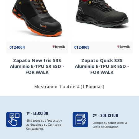
0124064
0124069
Zapato New Iris S3S
Zapato Quick S3S
Aluminio E-TPU SR ESD -
Aluminio E-TPU SR ESD -
FOR WALK
FOR WALK
Mostrando 1 a 4 de 4 (1 Páginas)
1º - ELECCIÓN
2º - SOLICITUD
Elija todos sus Productos y
Coloque su solicitud en la
agréguelos a su Carrito de
Cesta de Cotización.
Cotizaciones.