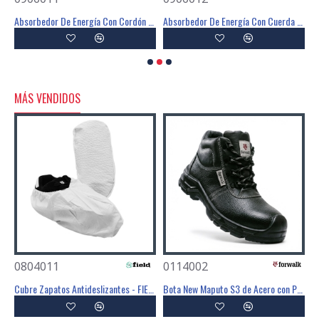
Absorbedor De Energía Con Cordón De 1,4 Metros. - FIELD
Absorbedor De Energía Con Cuerda En Y De 1,2 Metros. - FIELD
MÁS VENDIDOS
0804011
0114002
0
Mascarilla Desechable FFP3 Con Válvula - FIELD
Cubre Zapatos Antideslizantes - FIELD
Bota New Maputo S3 de Acero con PU SR - FOR WALK