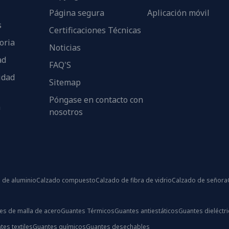
Página segura
Aplicación móvil
s
Certificaciones Técnicas
oria
Noticias
ad
FAQ'S
idad
Sitemap
Póngase en contacto con
n
nosotros
 de aluminio
Calzado compuesto
Calzado de fibra de vidrio
Calzado de señora
es de malla de acero
Guantes Térmicos
Guantes antiestáticos
Guantes dieléctr
tes textiles
Guantes químicos
Guantes desechables