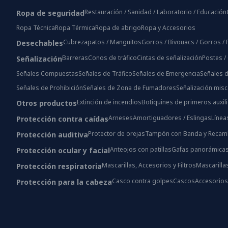
Restauración / Sanidad / Laboratorio / Educación
Ropa de seguridad
Ropa Técnica
Ropa Térmica
Ropa de abrigo
Ropa y Accesorios
Cubrezapatos / Manguitos
Gorros / Bivouacs / Gorros 
Desechables
Barreras
Conos de tráfico
Cintas de señalización
Postes /
Señalización
Señales Compuestas
Señales de Tráfico
Señales de Emergencia
Señales d
Señales de Prohibición
Señales de Zona de Fumadores
Señalización mis
Extinción de incendios
Botiquines de primeros auxil
Otros productos
Arneses
Amortiguadores / Eslingas
Línea
Protección contra caídas
Protector de orejas
Tampón con Banda y Recam
Protección auditiva
Anteojos con patillas
Gafas panorámica
Protección ocular y facial
Mascarillas, Accesorios y Filtros
Mascarilla
Protección respiratoria
Casco contra golpes
Cascos
Accesorio
Protección para la cabeza