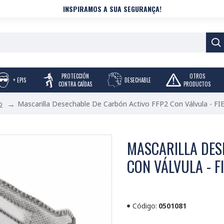
INSPIRAMOS A SUA SEGURANÇA!
PROTECCIÓN
OTROS
+ EPIS
DESECHABLE
CONTRA CAÍDAS
PRODUCTOS
Mascarilla Desechable De Carbón Activo FFP2 Con Válvula - FI
o
MASCARILLA DES
CON VÁLVULA - F
Código:
0501081