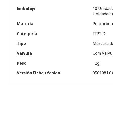
Embalaje
10 Unidade
Unidade(s)
Material
Policarbon
Categoría
FFP2 D
Tipo
Máscara d
Válvula
Com Válvu
Peso
12g
Versión Ficha técnica
0501081.0