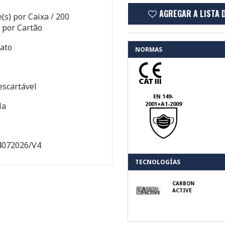
AGREGAR A LISTA 
(s) por Caixa / 200
 por Cartão
ato
NORMAS
escartável
EN 149-
2001+A1-2009
la
4072026/V4
TECNOLOGÍAS
CARBON
ACTIVE