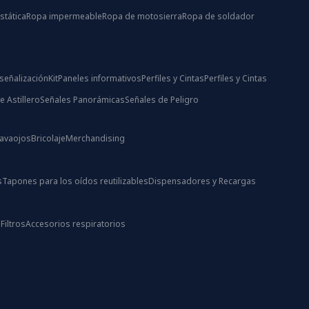
stática
Ropa impermeable
Ropa de motosierra
Ropa de soldador
señalización
Kit
Paneles informativos
Perfiles y Cintas
Perfiles y Cintas
e Astillero
Señales Panorámicas
Señales de Peligro
Lavaojos
Bricolaje
Merchandising
s
Tapones para los oídos reutilizables
Dispensadores y Recargas
s
Filtros
Accesorios respiratorios