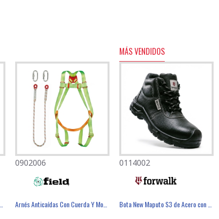
MÁS VENDIDOS
0902006
0804011
0114002
caídas Con Amarre Dorsal Y Frontal - FIELD
Mascarilla Desechable FFP3 Con Válvula - FIELD
Arnés Anticaídas Con Cuerda Y Mosquetones. - FIELD
Cubre Zapatos Antideslizantes - FIELD
Bota New Maputo S3 de Acero con PU SR - FOR WALK