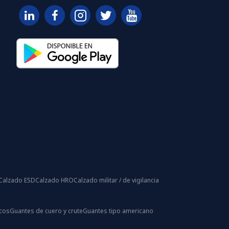
Calzado ESD
Calzado HRO
Calzado militar / de vigilancia
icos
Guantes de cuero y crute
Guantes tipo americano