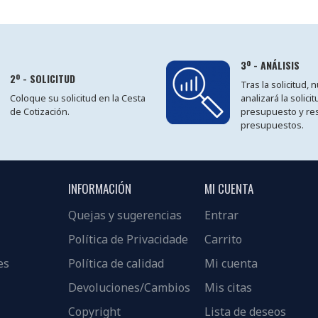
3º - ANÁLISIS
2º - SOLICITUD
Tras la solicitud,
Coloque su solicitud en la Cesta
analizará la solici
de Cotización.
presupuesto y re
presupuestos.
INFORMACIÓN
MI CUENTA
Quejas y sugerencias
Entrar
Política de Privacidade
Carrito
es
Política de calidad
Mi cuenta
Devoluciones/Cambios
Mis citas
Copyright
Lista de deseos