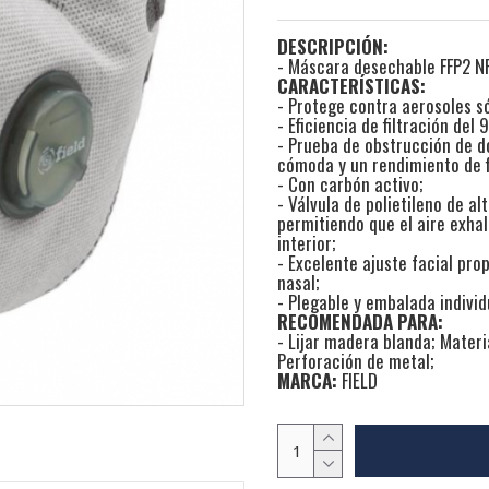
DESCRIPCIÓN:
- Máscara desechable FFP2 N
CARACTERÍSTICAS:
- Protege contra aerosoles só
- Eficiencia de filtración del
- Prueba de obstrucción de d
cómoda y un rendimiento de f
- Con carbón activo;
- Válvula de polietileno de al
permitiendo que el aire exha
interior;
- Excelente ajuste facial pro
nasal;
- Plegable y embalada indivi
RECOMENDADA PARA:
- Lijar madera blanda; Materi
Perforación de metal;
MARCA:
FIELD