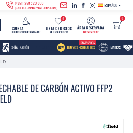
(+351) 258 320 300
ESPAÑOL
(COSTE DE LLAMADA PARA FIJO NACIONAL)
0
0
ÁREA RESERVADA
CUENTA
LISTA DE DESEOS
BREVEMENTE
INICIAR SESIÓN/REGISTRARSE
SU LISTA DE DESEOS
DESTACADOS
MENU ITEM
SEÑALIZACIÓN
NUEVOS PRODUCTOS
MARCAS
ELD
ECHABLE DE CARBÓN ACTIVO FFP2
IELD