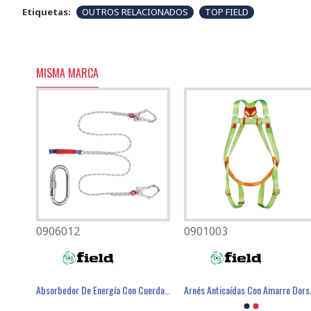
Etiquetas:
OUTROS RELACIONADOS
TOP FIELD
MISMA MARCA
0906012
0501080
0901003
0501082
Absorbedor De Energía Con Cordón De 1,4 Metros. - FIELD
Mascarilla Desechable FFP2 Con Válvula - FIELD
Absorbedor De Energía Con Cuerda En Y De 1,2 Metros. - FIELD
Arnés Anti