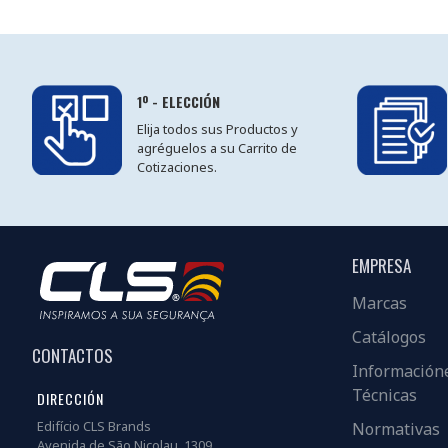
1º - ELECCIÓN
Elija todos sus Productos y
agréguelos a su Carrito de
Cotizaciones.
EMPRESA
Marcas
Catálogos
CONTACTOS
Información
Técnicas
DIRECCIÓN
Edifício CLS Brands
Normativas
Avenida de São Nicolau, 1309