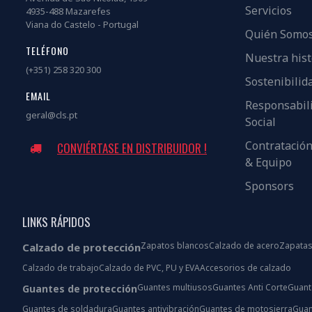
Servicios
4935-488 Mazarefes
Viana do Castelo - Portugal
Quién Somo
TELÉFONO
Nuestra hist
(+351) 258 320 300
Sostenibilid
EMAIL
Responsabil
geral@cls.pt
Social
Contratació
CONVIÉRTASE EN DISTRIBUIDOR !
& Equipo
Sponsors
LINKS RÁPIDOS
Zapatos blancos
Calzado de acero
Zapatas
Calzado de protección
Calzado de trabajo
Calzado de PVC, PU y EVA
Accesorios de calzado
Guantes multiusos
Guantes Anti Corte
Guant
Guantes de protección
Guantes de soldadura
Guantes antivibración
Guantes de motosierra
Guan