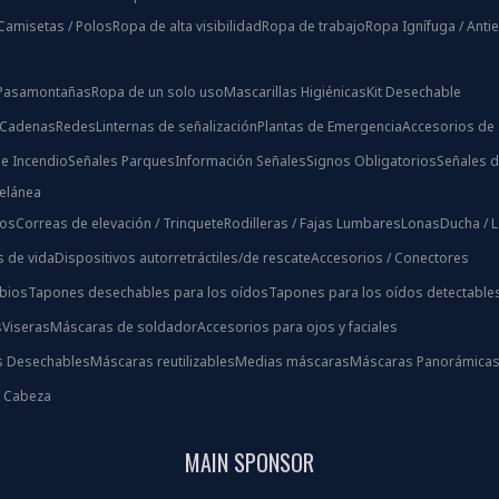
Camisetas / Polos
Ropa de alta visibilidad
Ropa de trabajo
Ropa Ignífuga / Antie
/ Pasamontañas
Ropa de un solo uso
Mascarillas Higiénicas
Kit Desechable
 Cadenas
Redes
Linternas de señalización
Plantas de Emergencia
Accesorios de 
e Incendio
Señales Parques
Información Señales
Signos Obligatorios
Señales d
celánea
ios
Correas de elevación / Trinquete
Rodilleras / Fajas Lumbares
Lonas
Ducha / 
s de vida
Dispositivos autorretráctiles/de rescate
Accesorios / Conectores
bios
Tapones desechables para los oídos
Tapones para los oídos detectable
s
Viseras
Máscaras de soldador
Accesorios para ojos y faciales
s Desechables
Máscaras reutilizables
Medias máscaras
Máscaras Panorámica
s Cabeza
MAIN SPONSOR