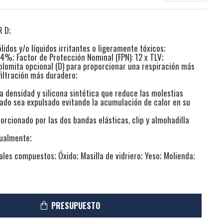
R D;
lidos y/o líquidos irritantes o ligeramente tóxicos;
 94%; Factor de Protección Nominal (FPN): 12 x TLV;
olomita opcional (D) para proporcionar una respiración más
iltración más duradero;
ta densidad y silicona sintética que reduce las molestias
lado sea expulsado evitando la acumulación de calor en su
porcionado por las dos bandas elásticas, clip y almohadilla
dualmente;
ales compuestos; Óxido; Masilla de vidriero; Yeso; Molienda;
PRESUPUESTO