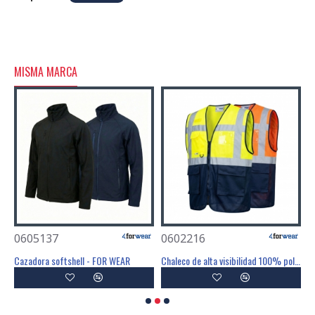
MISMA MARCA
0605137
0602216
0
Cazadora acolchada con capucha - FOR WEAR
Cazadora softshell - FOR WEAR
Chaleco de alta visibilidad 100% poliéster - FOR WEAR