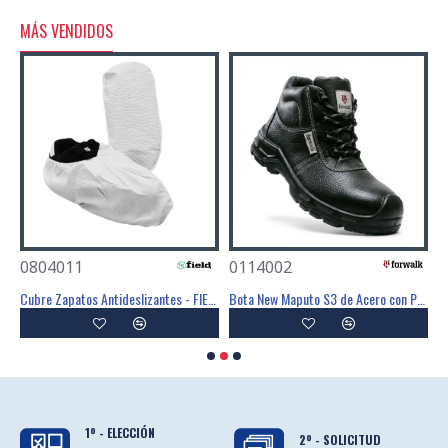
MÁS VENDIDOS
0804011
0114002
0
Mascarilla Desechable FFP3 Con Válvula - FIELD
Cubre Zapatos Antideslizantes - FIELD
Bota New Maputo S3 de Acero con PU SR - FOR WALK
1º - ELECCIÓN
2º - SOLICITUD