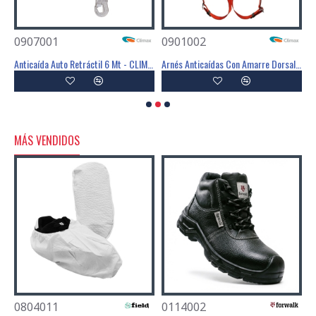
0907001
0901002
0
Anticaída Auto Retráctil 2,5 Mt - CLIMAX
Anticaída Auto Retráctil 6 Mt - CLIMAX
Arnés Anticaídas Con Amarre Dorsal - CLIMAX
MÁS VENDIDOS
0804011
0114002
0