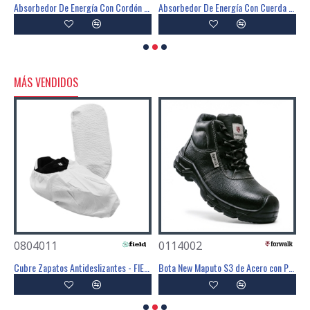
Absorbedor De Energía Con Cordón De 1,4 Metros. - FIELD
Absorbedor De Energía Con Cuerda En Y De 1,2 Metros. - FIELD
MÁS VENDIDOS
0804011
0114002
0
Mascarilla Desechable FFP3 Con Válvula - FIELD
Cubre Zapatos Antideslizantes - FIELD
Bota New Maputo S3 de Acero con PU SR - FOR WALK