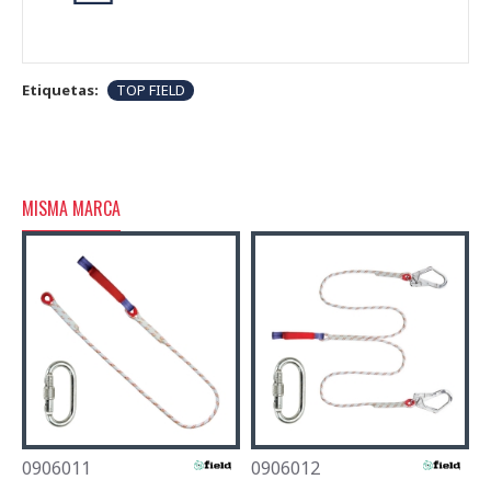
Etiquetas:
TOP FIELD
MISMA MARCA
0906011
0906012
0