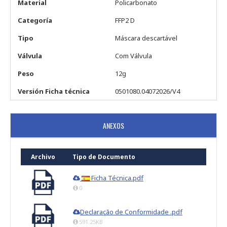
Material
Policarbonato
Categoría
FFP2 D
Tipo
Máscara descartável
Válvula
Com Válvula
Peso
12g
Versión Ficha técnica
0501080.04072026/V4
ANEXOS
Archivo
Tipo de Documento
Ficha Técnica.pdf
0
Declaração de Conformidade .pdf
591.25KB