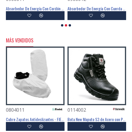
Absorbedor De Energía Con Cordón De 1,4 Metros. - FIELD
Absorbedor De Energía Con Cuerda En Y De 1,2 Metros. - FIELD
MÁS VENDIDOS
0804011
0114002
0
Mascarilla Desechable FFP3 Con Válvula - FIELD
Cubre Zapatos Antideslizantes - FIELD
Bota New Maputo S3 de Acero con PU SR - FOR WALK