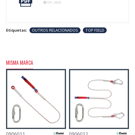
591.26KB
Etiquetas:
OUTROS RELACIONADOS
TOP FIELD
MISMA MARCA
0906011
0906012
0