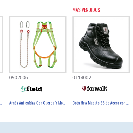
MÁS VENDIDOS
0902006
0804011
0114002
caídas Con Amarre Dorsal Y Frontal - FIELD
Mascarilla Desechable FFP3 Con Válvula - FIELD
Arnés Anticaídas Con Cuerda Y Mosquetones. - FIELD
Cubre Zapatos Antideslizantes - FIELD
Bota New Maputo S3 de Acero con PU SR - FOR WALK