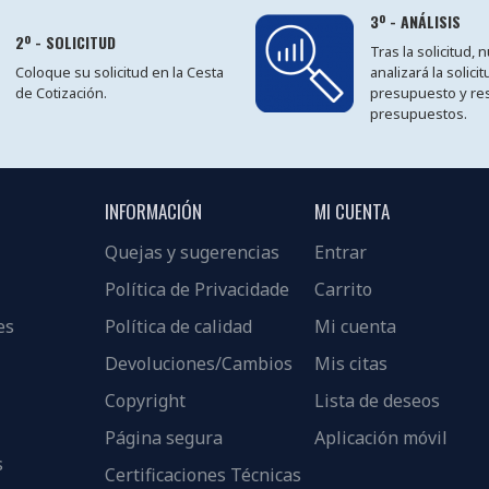
3º - ANÁLISIS
2º - SOLICITUD
Tras la solicitud,
Coloque su solicitud en la Cesta
analizará la solici
de Cotización.
presupuesto y re
presupuestos.
INFORMACIÓN
MI CUENTA
Quejas y sugerencias
Entrar
Política de Privacidade
Carrito
es
Política de calidad
Mi cuenta
Devoluciones/Cambios
Mis citas
Copyright
Lista de deseos
Página segura
Aplicación móvil
s
Certificaciones Técnicas