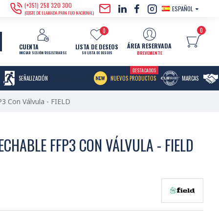
(+351) 258 320 300
ESPAÑOL
(COSTE DE LLAMADA PARA FIJO NACIONAL)
0
0
ÁREA RESERVADA
CUENTA
LISTA DE DESEOS
BREVEMENTE
INICIAR SESIÓN/REGISTRARSE
SU LISTA DE DESEOS
DESTACADOS
MENU ITEM
SEÑALIZACIÓN
NUEVOS PRODUCTOS
MARCAS
P3 Con Válvula - FIELD
CHABLE FFP3 CON VÁLVULA - FIELD