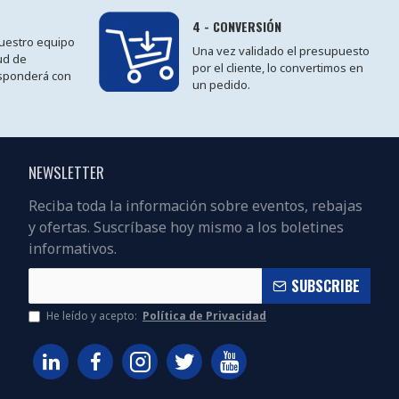
4 - CONVERSIÓN
 nuestro equipo
Una vez validado el presupuesto
tud de
por el cliente, lo convertimos en
sponderá con
un pedido.
NEWSLETTER
Reciba toda la información sobre eventos, rebajas
y ofertas. Suscríbase hoy mismo a los boletines
informativos.
SUBSCRIBE
He leído y acepto:
Política de Privacidad