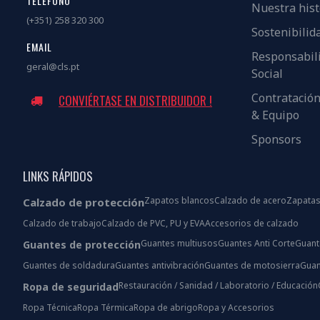
TELÉFONO
Nuestra hist
(+351) 258 320 300
Sostenibilid
EMAIL
Responsabil
geral@cls.pt
Social
Contratació
CONVIÉRTASE EN DISTRIBUIDOR !
& Equipo
Sponsors
LINKS RÁPIDOS
Zapatos blancos
Calzado de acero
Zapatas
Calzado de protección
Calzado de trabajo
Calzado de PVC, PU y EVA
Accesorios de calzado
Guantes multiusos
Guantes Anti Corte
Guant
Guantes de protección
Guantes de soldadura
Guantes antivibración
Guantes de motosierra
Guan
Restauración / Sanidad / Laboratorio / Educación
Ropa de seguridad
Ropa Técnica
Ropa Térmica
Ropa de abrigo
Ropa y Accesorios