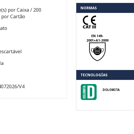
NORMAS
(s) por Caixa / 200
 por Cartão
ato
EN 149-
2001+A1-2009
escartável
la
TECNOLOGÍAS
4072026/V4
DOLOMITA