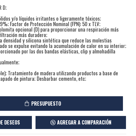
R D;
lidos y/o líquidos irritantes o ligeramente tóxicos;
l 99%; Factor de Protección Nominal (FPN): 50 x TLV;
olomita opcional (D) para proporcionar una respiración más
iltración más duradero;
ta densidad y silicona sintética que reduce las molestias
ado se expulse evitando la acumulación de calor en su interior;
porcionado por las dos bandas elásticas, clip y almohadilla
dualmente;
oble); Tratamiento de madera utilizando productos a base de
apado de pintura; Desbarbar cemento, etc;
PRESUPUESTO
DE DESEOS
AGREGAR A COMPARACIÓN