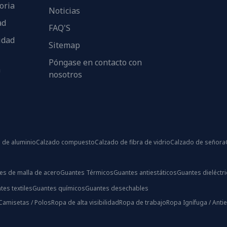
oria
Noticias
ad
FAQ'S
idad
Sitemap
Póngase en contacto con
n
nosotros
 de aluminio
Calzado compuesto
Calzado de fibra de vidrio
Calzado de señora
es de malla de acero
Guantes Térmicos
Guantes antiestáticos
Guantes dieléctr
tes textiles
Guantes químicos
Guantes desechables
Camisetas / Polos
Ropa de alta visibilidad
Ropa de trabajo
Ropa Ignífuga / Antie