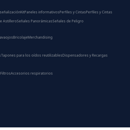
señalización
Kit
Paneles informativos
Perfiles y Cintas
Perfiles y Cintas
e Astillero
Señales Panorámicas
Señales de Peligro
Lavaojos
Bricolaje
Merchandising
s
Tapones para los oídos reutilizables
Dispensadores y Recargas
s
Filtros
Accesorios respiratorios