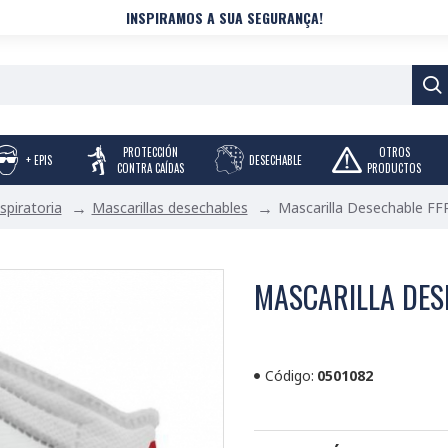
INSPIRAMOS A SUA SEGURANÇA!
PROTECCIÓN
OTROS
+ EPIS
DESECHABLE
CONTRA CAÍDAS
PRODUCTOS
spiratoria
Mascarillas desechables
Mascarilla Desechable FF
MASCARILLA DESE
Código:
0501082