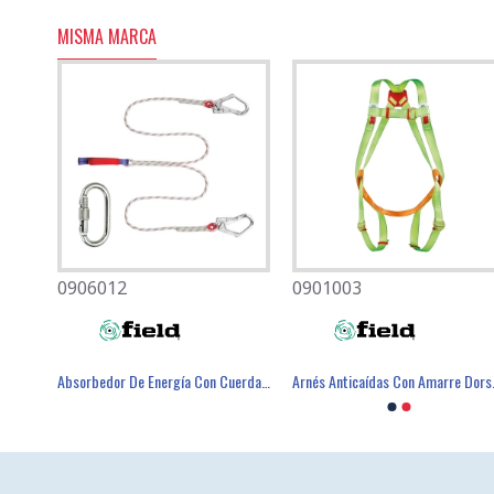
MISMA MARCA
0906012
0501080
0901003
0501082
Absorbedor De Energía Con Cordón De 1,4 Metros. - FIELD
Mascarilla Desechable FFP2 Con Válvula - FIELD
Absorbedor De Energía Con Cuerda En Y De 1,2 Metros. - FIELD
Arnés Anti