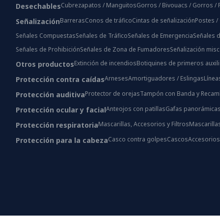
Cubrezapatos / Manguitos
Gorros / Bivouacs / Gorros 
Desechables
Barreras
Conos de tráfico
Cintas de señalización
Postes /
Señalización
Señales Compuestas
Señales de Tráfico
Señales de Emergencia
Señales d
Señales de Prohibición
Señales de Zona de Fumadores
Señalización mis
Extinción de incendios
Botiquines de primeros auxil
Otros productos
Arneses
Amortiguadores / Eslingas
Línea
Protección contra caídas
Protector de orejas
Tampón con Banda y Recam
Protección auditiva
Anteojos con patillas
Gafas panorámica
Protección ocular y facial
Mascarillas, Accesorios y Filtros
Mascarilla
Protección respiratoria
Casco contra golpes
Cascos
Accesorio
Protección para la cabeza