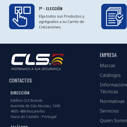
1º - ELECCIÓN
Elija todos sus Productos y
agréguelos a su Carrito de
Cotizaciones.
EMPRESA
Marcas
Catálogos
CONTACTOS
Información
Técnicas
DIRECCIÓN
Edifício CLS Brands
Normativas
Avenida de São Nicolau, 1309
Servicios
4935-488 Mazarefes
Viana do Castelo - Portugal
Quién Somo