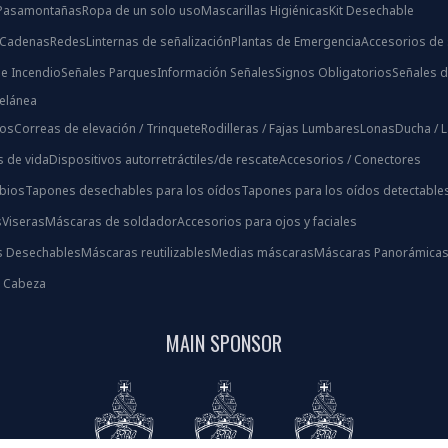
/ Pasamontañas
Ropa de un solo uso
Mascarillas Higiénicas
Kit Desechable
 Cadenas
Redes
Linternas de señalización
Plantas de Emergencia
Accesorios de 
e Incendio
Señales Parques
Información Señales
Signos Obligatorios
Señales d
celánea
ios
Correas de elevación / Trinquete
Rodilleras / Fajas Lumbares
Lonas
Ducha / 
s de vida
Dispositivos autorretráctiles/de rescate
Accesorios / Conectores
bios
Tapones desechables para los oídos
Tapones para los oídos detectable
s
Viseras
Máscaras de soldador
Accesorios para ojos y faciales
s Desechables
Máscaras reutilizables
Medias máscaras
Máscaras Panorámica
s Cabeza
MAIN SPONSOR