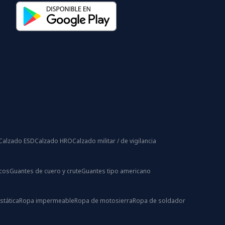
Calzado ESD
Calzado HRO
Calzado militar / de vigilancia
icos
Guantes de cuero y crute
Guantes tipo americano
stática
Ropa impermeable
Ropa de motosierra
Ropa de soldador