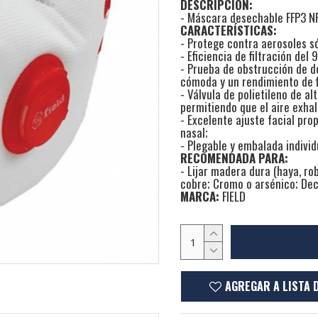
DESCRIPCIÓN:
- Máscara desechable FFP3 N
CARACTERÍSTICAS:
- Protege contra aerosoles só
- Eficiencia de filtración de
- Prueba de obstrucción de d
cómoda y un rendimiento de f
- Válvula de polietileno de al
permitiendo que el aire exhal
- Excelente ajuste facial pro
nasal;
- Plegable y embalada indivi
RECOMENDADA PARA:
- Lijar madera dura (haya, r
cobre; Cromo o arsénico; Dec
MARCA:
FIELD
AGREGAR A LISTA 