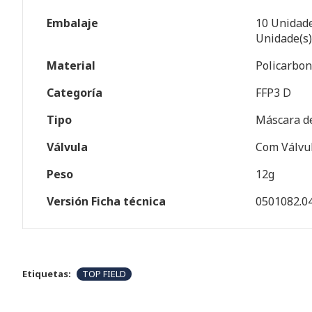
Embalaje
10 Unidade
Unidade(s)
Material
Policarbon
Categoría
FFP3 D
Tipo
Máscara d
Válvula
Com Válvu
Peso
12g
Versión Ficha técnica
0501082.0
Etiquetas:
TOP FIELD