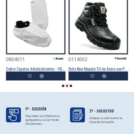
0804011
0114002
0
Mascarilla Desechable FFP3 Con Válvula - FIELD
Cubre Zapatos Antideslizantes - FIELD
Bota New Maputo S3 de Acero con PU SR - FOR WALK
1º - ELECCIÓN
2º - SOLICITUD
Elija todos sus Productos y
Coloque su solicitud en la
agréguelos a su Carrito de
Cesta de Cotización.
Cotizaciones.