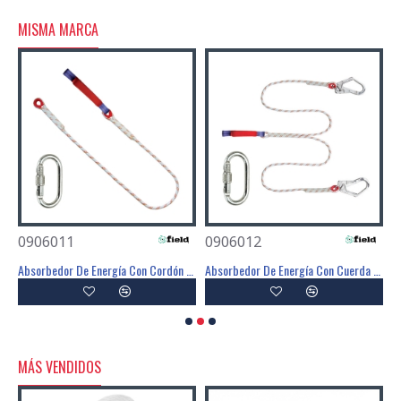
MISMA MARCA
0906011
0906012
0
Absorbedor De Energía Con Cordón De 1,4 Metros. - FIELD
Absorbedor De Energía Con Cuerda En Y De 1,2 Metros. - FIELD
MÁS VENDIDOS