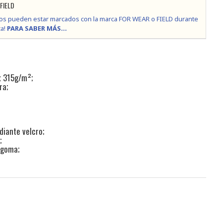
FIELD
os pueden estar marcados con la marca FOR WEAR o FIELD durante
ca!
PARA SABER MÁS...
x 315g/m²;
ra;
diante velcro;
;
 goma;