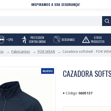
INSPIRAMOS A SUA SEGURANÇA!
PROTECCIÓN
OTROS
+ EPIS
DESECHABLE
CONTRA CAÍDAS
PRODUCTOS
Fabricantes
FOR WEAR
Cazadora softshell - FOR WE
cio
CAZADORA SOFTS
NUEVO
Código:
0605137