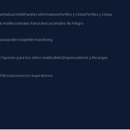
señalización
Kit
Paneles informativos
Perfiles y Cintas
Perfiles y Cintas
e Astillero
Señales Panorámicas
Señales de Peligro
Lavaojos
Bricolaje
Merchandising
s
Tapones para los oídos reutilizables
Dispensadores y Recargas
s
Filtros
Accesorios respiratorios