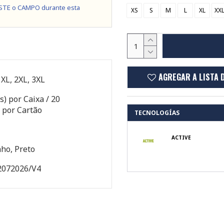
STE o CAMPO durante esta
XS
S
M
L
XL
XX
AGREGAR A LISTA 
, XL, 2XL, 3XL
s) por Caixa / 20
 por Cartão
TECNOLOGÍAS
ACTIVE
ho, Preto
2072026/V4