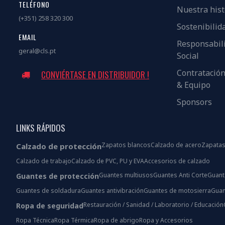
TELÉFONO
Nuestra hist
(+351) 258 320 300
Sostenibilid
EMAIL
Responsabil
geral@cls.pt
Social
Contratació
CONVIÉRTASE EN DISTRIBUIDOR !
& Equipo
Sponsors
LINKS RÁPIDOS
Zapatos blancos
Calzado de acero
Zapatas
Calzado de protección
Calzado de trabajo
Calzado de PVC, PU y EVA
Accesorios de calzado
Guantes multiusos
Guantes Anti Corte
Guant
Guantes de protección
Guantes de soldadura
Guantes antivibración
Guantes de motosierra
Guan
Restauración / Sanidad / Laboratorio / Educación
Ropa de seguridad
Ropa Técnica
Ropa Térmica
Ropa de abrigo
Ropa y Accesorios