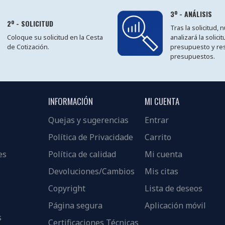
3º - ANÁLISIS
2º - SOLICITUD
Tras la solicitud,
Coloque su solicitud en la Cesta
analizará la solici
de Cotización.
presupuesto y re
presupuestos.
INFORMACIÓN
MI CUENTA
Quejas y sugerencias
Entrar
Política de Privacidade
Carrito
es
Política de calidad
Mi cuenta
Devoluciones/Cambios
Mis citas
Copyright
Lista de deseos
Página segura
Aplicación móvil
s
Certificaciones Técnicas