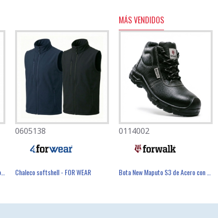
MÁS VENDIDOS
0605138
0804011
0114002
Mascarilla Desechable FFP3 Con Válvula - FIELD
Chaleco de Alta Visibilidad 65% Poliéster / 35% Algodón - FOR WEAR
Chaleco softshell - FOR WEAR
Cubre Zapatos Antideslizantes - FIELD
Bota New Maputo S3 de Acero con PU SR - FOR WALK