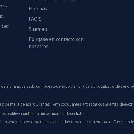
oria
Noticias
ad
FAQ'S
idad
Sitemap
Póngase en contacto con
n
nosotros
 de aluminio
Calzado compuesto
Calzado de fibra de vidrio
Calzado de señora
es de malla de acero
Guantes Térmicos
Guantes antiestáticos
Guantes dieléctr
tes textiles
Guantes químicos
Guantes desechables
Camisetas / Polos
Ropa de alta visibilidad
Ropa de trabajo
Ropa Ignífuga / Antie