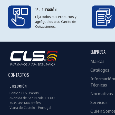
1º - ELECCIÓN
Elija todos sus Productos y
agréguelos a su Carrito de
Cotizaciones.
EMPRESA
Marcas
Catálogos
CONTACTOS
Información
Técnicas
DIRECCIÓN
Edifício CLS Brands
Normativas
Avenida de São Nicolau, 1309
Servicios
4935-488 Mazarefes
Viana do Castelo - Portugal
Quién Somo