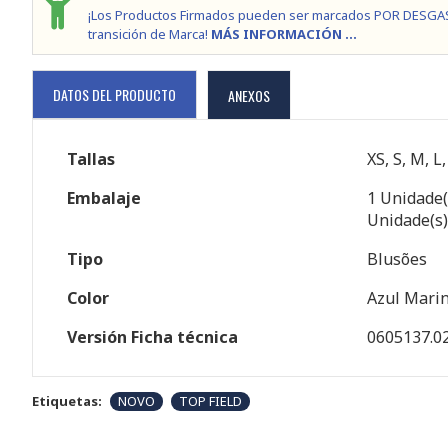
¡Los Productos Firmados pueden ser marcados POR DESGA
transición de Marca!
MÁS INFORMACIÓN ...
DATOS DEL PRODUCTO
ANEXOS
Tallas
XS, S, M, L
Embalaje
1 Unidade(
Unidade(s)
Tipo
Blusões
Color
Azul Marin
Versión Ficha técnica
0605137.0
Etiquetas:
NOVO
TOP FIELD