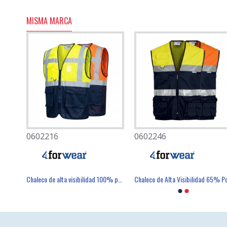
MISMA MARCA
0602216
0501080
0602246
0501082
Cazadora acolchada con capucha - FOR WEAR
Chaleco de alta visibilidad 100% poliéster - FOR WEAR
Mascarilla Desechable FFP2 Con Válvula - FIELD