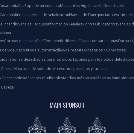
/ Pasamontañas
Ropa de un solo uso
Mascarillas Higiénicas
Kit Desechable
 Cadenas
Redes
Linternas de señalización
Plantas de Emergencia
Accesorios de 
e Incendio
Señales Parques
Información Señales
Signos Obligatorios
Señales d
celánea
ios
Correas de elevación / Trinquete
Rodilleras / Fajas Lumbares
Lonas
Ducha / 
s de vida
Dispositivos autorretráctiles/de rescate
Accesorios / Conectores
bios
Tapones desechables para los oídos
Tapones para los oídos detectable
s
Viseras
Máscaras de soldador
Accesorios para ojos y faciales
s Desechables
Máscaras reutilizables
Medias máscaras
Máscaras Panorámica
s Cabeza
MAIN SPONSOR