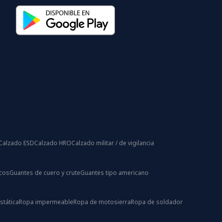
Calzado ESD
Calzado HRO
Calzado militar / de vigilancia
icos
Guantes de cuero y crute
Guantes tipo americano
stática
Ropa impermeable
Ropa de motosierra
Ropa de soldador