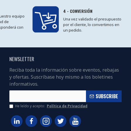
4 - CONVERSIÓN
 nuestro equipo
Una vez validado el presupuesto
tud de
por el cliente, lo convertimos en
sponderá con
un pedido.
NEWSLETTER
Reciba toda la información sobre eventos, rebajas
y ofertas. Suscríbase hoy mismo a los boletines
informativos.
SUBSCRIBE
He leído y acepto:
Política de Privacidad