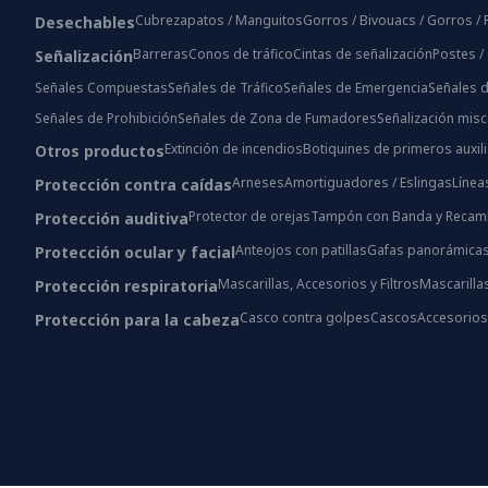
Cubrezapatos / Manguitos
Gorros / Bivouacs / Gorros 
Desechables
Barreras
Conos de tráfico
Cintas de señalización
Postes /
Señalización
Señales Compuestas
Señales de Tráfico
Señales de Emergencia
Señales d
Señales de Prohibición
Señales de Zona de Fumadores
Señalización mis
Extinción de incendios
Botiquines de primeros auxil
Otros productos
Arneses
Amortiguadores / Eslingas
Línea
Protección contra caídas
Protector de orejas
Tampón con Banda y Recam
Protección auditiva
Anteojos con patillas
Gafas panorámica
Protección ocular y facial
Mascarillas, Accesorios y Filtros
Mascarilla
Protección respiratoria
Casco contra golpes
Cascos
Accesorio
Protección para la cabeza