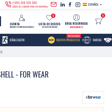
(+351) 258 320 300
ESPAÑOL
(COSTE DE LLAMADA PARA FIJO NACIONAL)
0
0
ÁREA RESERVADA
CUENTA
LISTA DE DESEOS
BREVEMENTE
INICIAR SESIÓN/REGISTRARSE
SU LISTA DE DESEOS
DESTACADOS
MENU ITEM
SEÑALIZACIÓN
NUEVOS PRODUCTOS
MARCAS
AR
HELL - FOR WEAR