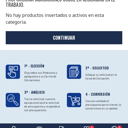
TRABAJO.
No hay productos insertados o activos en esta
categoría.
CONTINUAR
1º - ELECCIÓN
2º - SOLICITUD
Elija todos sus Productos y
Coloque su solicitud en la
agréguelos a su Carrito de
Cesta de Cotización.
Cotizaciones.
3º - ANÁLISIS
4 - CONVERSIÓN
Tras la solicitud, nuestro
Una vez validado el
equipo analizará la solicitud
presupuesto por el cliente, lo
de presupuesto y responderá
convertimos en un pedido.
con presupuestos.
0
0