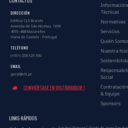
CONTACTOS
Información
Técnicas
DIRECCIÓN
Edifício CLS Brands
Normativas
Avenida de São Nicolau, 1309
Servicios
4935-488 Mazarefes
Viana do Castelo - Portugal
Quién Somo
TELÉFONO
Nuestra hist
(+351) 258 320 300
Sostenibilid
EMAIL
Responsabil
geral@cls.pt
Social
Contratació
CONVIÉRTASE EN DISTRIBUIDOR !
& Equipo
Sponsors
LINKS RÁPIDOS
Zapatos blancos
Calzado de acero
Zapatas