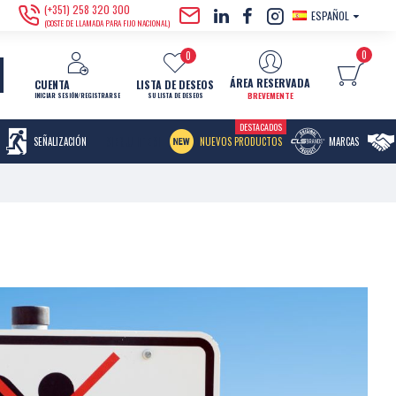
(+351) 258 320 300
ESPAÑOL
(COSTE DE LLAMADA PARA FIJO NACIONAL)
0
0
ÁREA RESERVADA
CUENTA
LISTA DE DESEOS
BREVEMENTE
INICIAR SESIÓN/REGISTRARSE
SU LISTA DE DESEOS
DESTACADOS
MENU ITEM
SEÑALIZACIÓN
NUEVOS PRODUCTOS
MARCAS