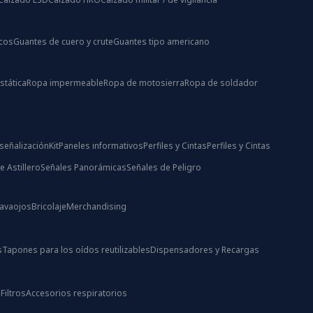
icos
Guantes de cuero y crute
Guantes tipo americano
stática
Ropa impermeable
Ropa de motosierra
Ropa de soldador
señalización
Kit
Paneles informativos
Perfiles y Cintas
Perfiles y Cintas
e Astillero
Señales Panorámicas
Señales de Peligro
Lavaojos
Bricolaje
Merchandising
s
Tapones para los oídos reutilizables
Dispensadores y Recargas
s
Filtros
Accesorios respiratorios