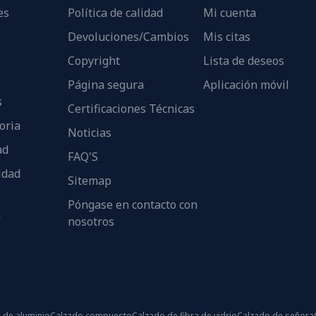
es
Política de calidad
Mi cuenta
Devoluciones/Cambios
Mis citas
Copyright
Lista de deseos
Página segura
Aplicación móvil
s
Certificaciones Técnicas
oria
Noticias
ad
FAQ'S
idad
Sitemap
Póngase en contacto con
n
nosotros
 de aluminio
Calzado compuesto
Calzado de fibra de vidrio
Calzado de señora