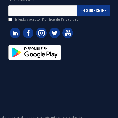
SUBSCRIBE
He leído y acepto:
Política de Privacidad
Calzado ESD
Calzado HRO
Calzado militar / de vigilancia