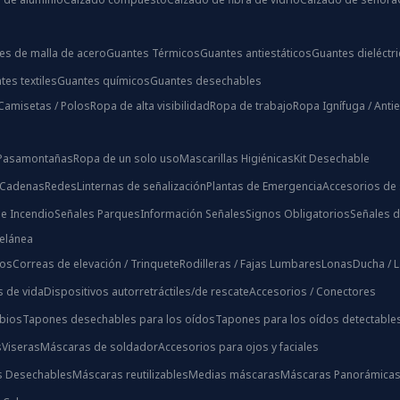
es de malla de acero
Guantes Térmicos
Guantes antiestáticos
Guantes dieléctr
tes textiles
Guantes químicos
Guantes desechables
Camisetas / Polos
Ropa de alta visibilidad
Ropa de trabajo
Ropa Ignífuga / Antie
/ Pasamontañas
Ropa de un solo uso
Mascarillas Higiénicas
Kit Desechable
 Cadenas
Redes
Linternas de señalización
Plantas de Emergencia
Accesorios de 
e Incendio
Señales Parques
Información Señales
Signos Obligatorios
Señales d
celánea
ios
Correas de elevación / Trinquete
Rodilleras / Fajas Lumbares
Lonas
Ducha / 
s de vida
Dispositivos autorretráctiles/de rescate
Accesorios / Conectores
bios
Tapones desechables para los oídos
Tapones para los oídos detectable
s
Viseras
Máscaras de soldador
Accesorios para ojos y faciales
s Desechables
Máscaras reutilizables
Medias máscaras
Máscaras Panorámica